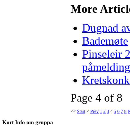
More Article
Dugnad av
Bademøte
Pinseleir 
påmeldin
Kretskonk
Page 4 of 8
<<
Start
<
Prev
1
2
3
4
5
6
7
8
N
Kort
Info om gruppa