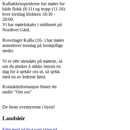
Kalbakkenspeiderne har møter for
både flokk (8-11) og tropp (11-16)
hver torsdag klokken 18:30 -
20:00.
Vi har møtelokaler i stabburet på
Nordtvet Gård.
Roverlaget KaBa (16- ) har møter
annenhver torsdag på forskjellige
steder.
Vi er ofte utendørs på møtene, så
om du ønsker å stikke innom en
dag for å sjekke oss ut, så sjekk
med en av lederne først.
Kontaktinformasjon finner du
under "Om oss"
De beste eventyrerne i byen!
Landsleir
Følg med på hva som skjer på