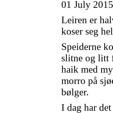
01 July 201
Leiren er ha
koser seg h
Speiderne ko
slitne og lit
haik med my
morro på sjø
bølger.
I dag har det 