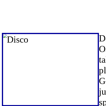
D
O
t
p
G
j
s