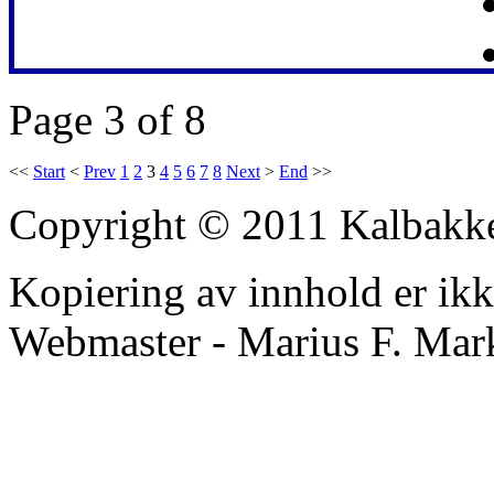
Page 3 of 8
<<
Start
<
Prev
1
2
3
4
5
6
7
8
Next
>
End
>>
Copyright © 2011 Kalbakk
Kopiering av innhold er ikke 
Webmaster - Marius F. Mar