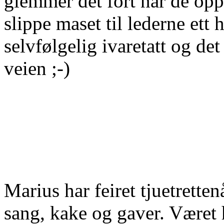
glemmer det fort når de opp
slippe maset til lederne ett 
selvfølgelig ivaretatt og de
veien ;-)
Marius har feiret tjuetretten
sang, kake og gaver. Været 